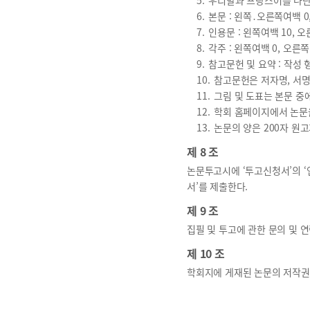
5.
우리말과 프랑스어를 나란
6.
본문 : 왼쪽․오른쪽여백 0,
7.
인용문 : 왼쪽여백 10, 오
8.
각주 : 왼쪽여백 0, 오른쪽
9.
참고문헌 및 요약 : 작성 
10.
참고문헌은 저자명, 서명(
11.
그림 및 도표는 본문 중
12.
학회 홈페이지에서 논문을
13.
논문의 양은 200자 원
제 8 조
논문투고시에 ‘투고신청서’의 ‘연구
서’를 제출한다.
제 9 조
집필 및 투고에 관한 문의 및 
제 10 조
학회지에 게재된 논문의 저작권은