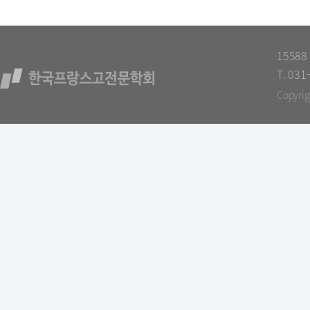
1558
T. 031
Copyri